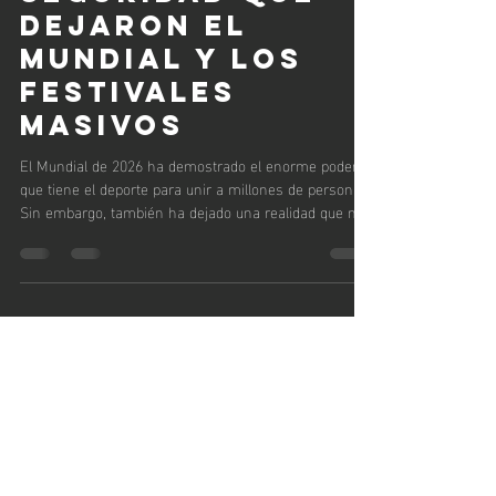
las lecciones de
seguridad que
dejaron el
Mundial y los
festivales
masivos
El Mundial de 2026 ha demostrado el enorme poder
que tiene el deporte para unir a millones de personas.
Sin embargo, también ha dejado una realidad que no
puede pasar desapercibida: cuando miles de
asistentes se concentran en un mismo lugar,
cualquier descuido puede convertirse en una
emergencia. Durante las celebraciones por los
partidos de la Selección Mexicana se registraron
diversos incidentes en espacios públicos y zonas de
festejo. En la Ciudad de México, las autoridade