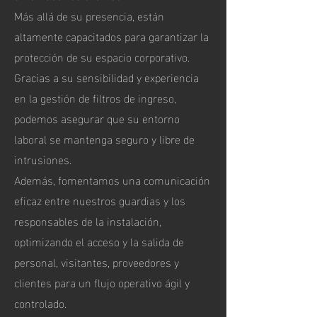
Más allá de su presencia, están
altamente capacitados para garantizar la
protección de su espacio corporativo.
Gracias a su sensibilidad y experiencia
en la gestión de filtros de ingreso,
podemos asegurar que su entorno
laboral se mantenga seguro y libre de
intrusiones.
Además, fomentamos una comunicación
eficaz entre nuestros guardias y los
responsables de la instalación,
optimizando el acceso y la salida de
personal, visitantes, proveedores y
clientes para un flujo operativo ágil y
controlado.