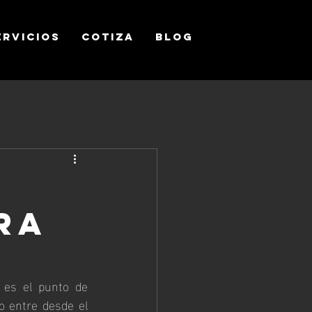
ERVICIOS
COTIZA
Blog
ra
 es el punto de 
o entre desde el 