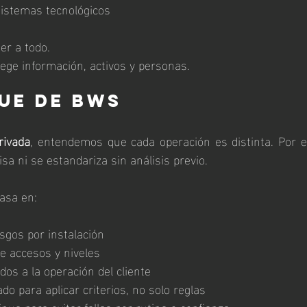
sistemas tecnológicos
er a todo.
ege información, activos y personas.
ue de BWS
rivada
, entendemos que cada operación es distinta. Por es
sa ni se estandariza sin análisis previo.
asa en:
sgos por instalación
de accesos y niveles
dos a la operación del cliente
do para aplicar criterios, no solo reglas
nua para evitar fallas por rutina o confianza