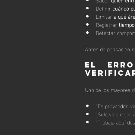
Definir 
cuándo p
Limitar 
a qué ár
Registrar 
tiempo
Detectar comport
Antes de pensar en re
El erro
verifica
Uno de los mayores r
“Es proveedor, v
“Solo va a dejar 
“Trabaja aquí de