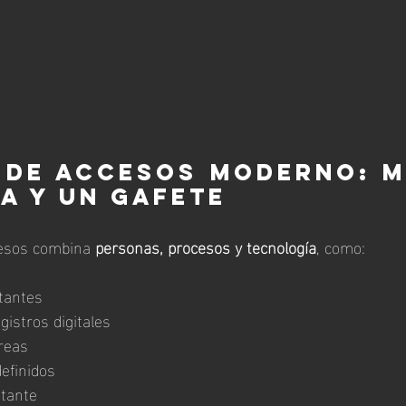
de accesos moderno: m
a y un gafete
cesos combina 
personas, procesos y tecnología
, como:
itantes
gistros digitales
áreas
efinidos
stante