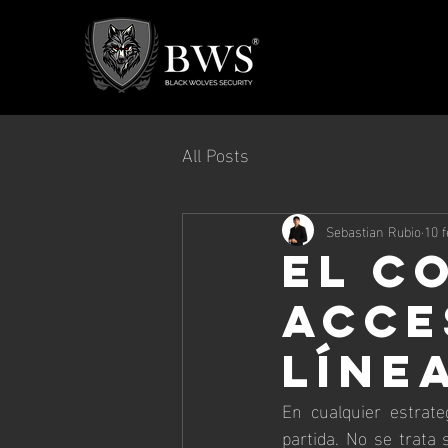
All Posts
Sebastian Rubio
10 f
El c
acce
líne
En cualquier estrate
partida. No se trata 