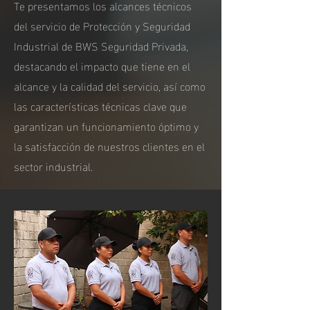
Te presentamos los alcances técnicos
del servicio de Protección y Seguridad
Industrial de BWS Seguridad Privada,
destacando el impacto que tiene en el
alcance y la calidad del servicio, así como
las características técnicas clave que
garantizan un funcionamiento óptimo y
la satisfacción de nuestros clientes en el
sector industrial.