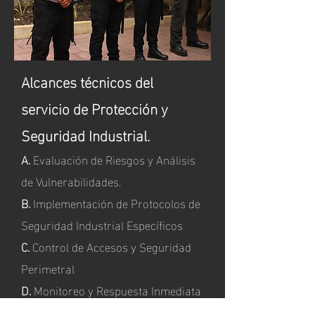
Alcances técnicos del
servicio de Protección y
Seguridad Industrial.
A.
Evaluación de Riesgos y Análisis
de Vulnerabilidades.
B.
Implementación de Protocolos de
Seguridad Industrial Específicos
C.
Control de Accesos y Seguridad
Perimetral
D.
Monitoreo y Respuesta Inmediata
a Incidentes